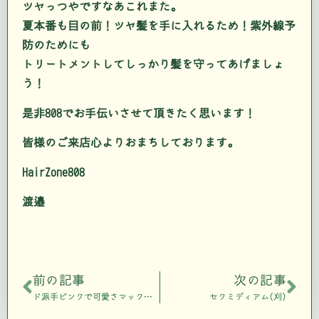
ツヤっつやですなあこれまた。
夏本番も目の前！ツヤ髪を手に入れるため！紫外線予
防のためにも
トリートメントしてしっかり髪を守ってあげましょ
う！
是非808でお手伝いさせて頂きたく思います！
皆様のご来店心よりおまちしております。
HairZone808
渡邉
前の記事
次の記事
ド派手ピンクで可愛さマックス！
セクミディアム(刈)