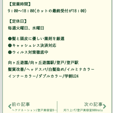
【営業時間】
9：00～18：00(カットの最終受付が18：00)
【定休日】
毎週火曜日、水曜日
●髪と頭皮に優しい薬剤を厳選
●キャッシュレス決済対応
●ウィルス対策徹底中
向ヶ丘遊園/向ヶ丘遊園駅/登戸/登戸駅
髪質改善/ヘッドスパ/白髪染め/イルミナカラー
インナーカラー/ダブルカラー/学割U24
前の記事
次の記事
ヘアドネーション/登戸美容室808nalu
刈り上げ/登戸美容室808nalu