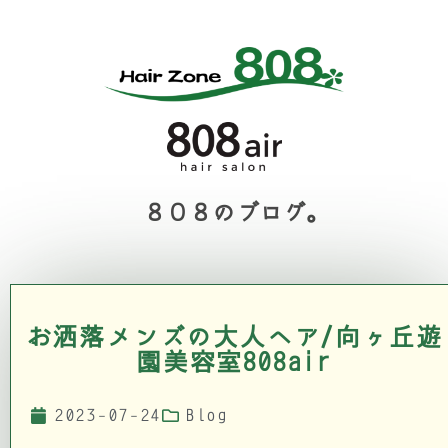
８０８のブログ。
お洒落メンズの大人ヘア/向ヶ丘遊
園美容室808air
2023-07-24
Blog