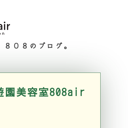
８０８のブログ。
園美容室808air