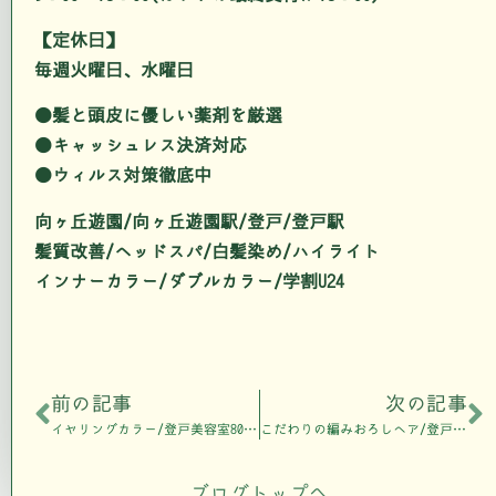
【定休日】
毎週火曜日、水曜日
●髪と頭皮に優しい薬剤を厳選
●キャッシュレス決済対応
●ウィルス対策徹底中
向ヶ丘遊園/向ヶ丘遊園駅/登戸/登戸駅
髪質改善/ヘッドスパ/白髪染め/ハイライト
インナーカラー/ダブルカラー/学割U24
前の記事
次の記事
イヤリングカラー/登戸美容室808nalu
こだわりの編みおろしヘア/登戸美容室808nalu
ブログトップへ