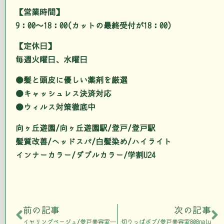
【営業時間】
9：00～18：00(カットの最終受付が18：00)
【定休日】
毎週火曜日、水曜日
●髪と頭皮に優しい薬剤を厳選
●キャッシュレス決済対応
●ウィルス対策徹底中
向ヶ丘遊園/向ヶ丘遊園駅/登戸/登戸駅
髪質改善/ヘッドスパ/白髪染め/ハイライト
インナーカラー/ダブルカラー/学割U24
前の記事
次の記事
イヤリングベージュ/登戸美容室808nalu
切りっぱボブ/登戸美容室808nalu