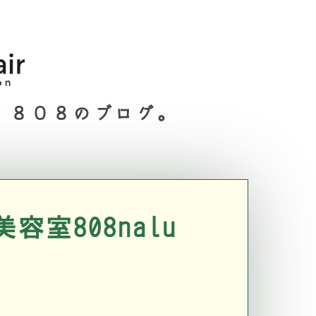
８０８のブログ。
室808nalu