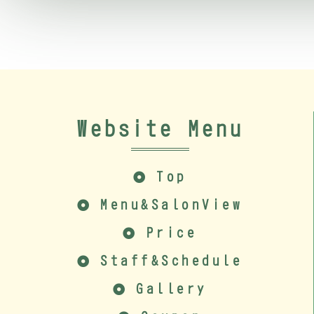
Website Menu
Top
Menu&SalonView
Price
Staff&Schedule
Gallery