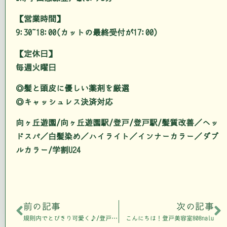
【営業時間】
9:30~18:00(カットの最終受付が17:00)
【定休日】
毎週火曜日
◎髪と頭皮に優しい薬剤を厳選
◎キャッシュレス決済対応
向ヶ丘遊園/向ヶ丘遊園駅/登戸/登戸駅/髪質改善／ヘッ
ドスパ／白髪染め／ハイライト／インナーカラー／ダブ
ルカラー/学割U24
前の記事
次の記事
規則内でとびきり可愛く♪/登戸美容室808nalu
こんにちは！登戸美容室808nalu