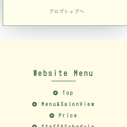
ブログトップへ
Website Menu
Top
Menu&SalonView
Price
Staff&Schedule