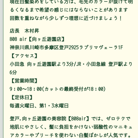
現在白髪染めをしている方は、毛先のカラーが抜けて明
るくなるまで希望の感じにはならないことがあります
回数を重ねながら少しずつ理想に近づけましょう！
店長 木村昇
808 air【向ヶ丘遊園店】
神奈川県川崎市多摩区登戸2925ラプリマヴェーラ1F
【アクセス】
小田急 向ヶ丘遊園駅より3分/JR・小田急線 登戸駅より
6分
【営業時間】
9：00～18：00(カットの最終受付が18：00)
【定休日】
毎週火曜日、第1・3水曜日
登戸.向ヶ丘遊園の美容院【808air】では、ゼロテクで
地肌にやさしく、髪に負担をかけない弱酸性のマニキュ
アカラーやブリーチを使わない白髪ぼかしが人気です。