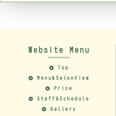
Website Menu
Top
Menu&SalonView
Price
Staff&Schedule
Gallery