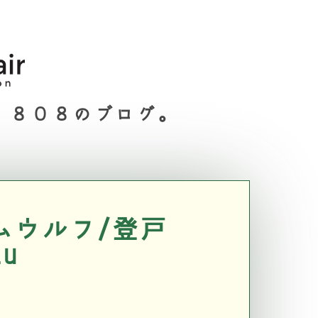
８０８のブログ。
ムウルフ/登戸
lu